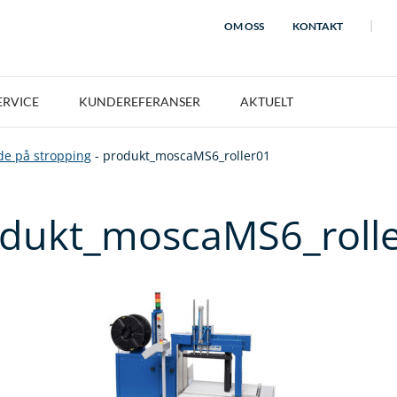
OM OSS
KONTAKT
ERVICE
KUNDEREFERANSER
AKTUELT
e på stropping
-
produkt_moscaMS6_roller01
dukt_moscaMS6_roll