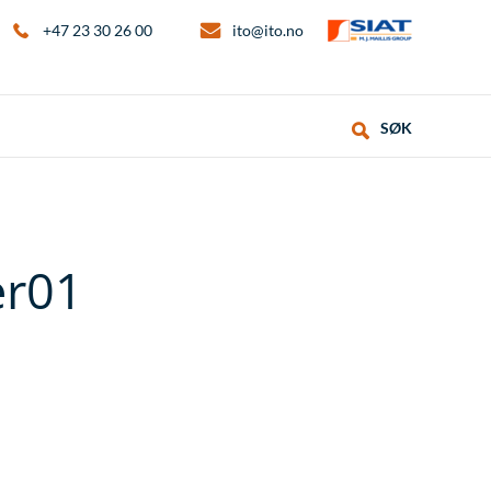
+47 23 30 26 00
ito@ito.no
SØK
er01