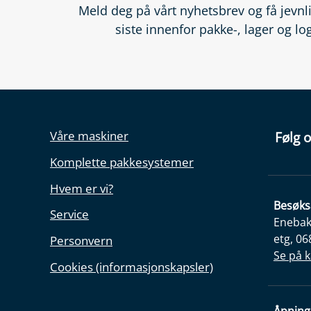
Meld deg på vårt nyhetsbrev og få jevn
siste innenfor pakke-, lager og lo
Våre maskiner
Følg o
Komplette pakkesystemer
Hvem er vi?
Besøks
Service
Enebakk
etg, 06
Personvern
Se på k
Cookies (informasjonskapsler)