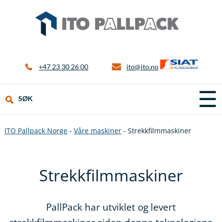
+47 23 30 26 00
ito@ito.no
☰
SØK
ITO Pallpack Norge
-
Våre maskiner
-
Strekkfilmmaskiner
Strekkfilmmaskiner
PallPack har utviklet og levert