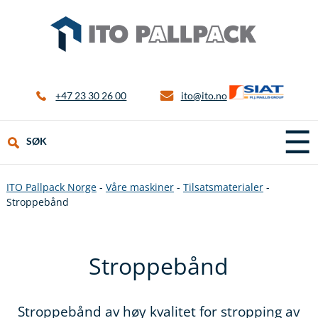
+47 23 30 26 00
ito@ito.no
☰
SØK
ITO Pallpack Norge
-
Våre maskiner
-
Tilsatsmaterialer
-
Stroppebånd
Stroppebånd
Stroppebånd av høy kvalitet for stropping av