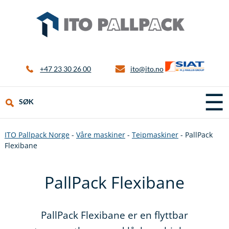
+47 23 30 26 00
ito@ito.no
☰
SØK
ITO Pallpack Norge
-
Våre maskiner
-
Teipmaskiner
-
PallPack
Flexibane
PallPack Flexibane
PallPack Flexibane er en flyttbar