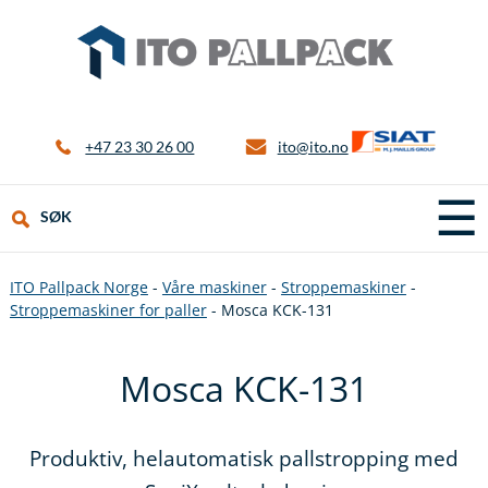
+47 23 30 26 00
ito@ito.no
☰
SØK
ITO Pallpack Norge
-
Våre maskiner
-
Stroppemaskiner
-
Stroppemaskiner for paller
-
Mosca KCK-131
Mosca KCK-131
Produktiv, helautomatisk pallstropping med