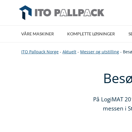
VÅRE MASKINER
KOMPLETTE LØSNINGER
S
ITO Pallpack Norge
-
Aktuelt
-
Messer og utstilling
-
Besø
Besø
På LogiMAT 201
messen i S