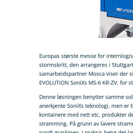
Europas største messe for internlog
stormskritt, den arrangeres i Stuttgar
samarbeidspartner Mosca viser der s
EVOLUTION SoniXs MS-6 KR-ZV, for str
Denne løsningen benytter samme sol
anerkjente SoniXs teknologi, men er 
kontainere med nett etc, produkter der
stramming. På grunn av lavere stram
rundt maskinen. I praksis betyr det l