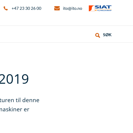
+47 23 30 26 00
ito@ito.no
SØK
 2019
turen til denne
maskiner er