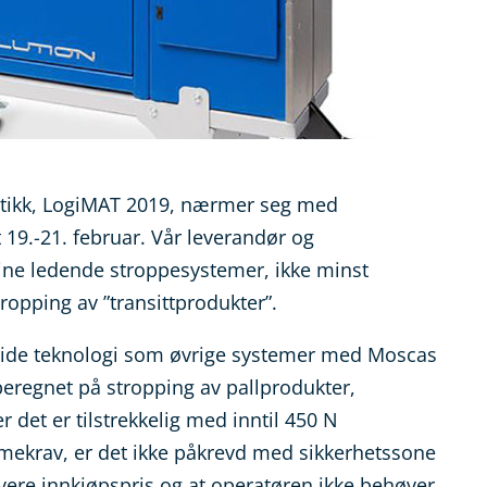
istikk, LogiMAT 2019, nærmer seg med
t 19.-21. februar. Vår leverandør og
ine ledende stroppesystemer, ikke minst
opping av ”transittprodukter”.
ide teknologi som øvrige systemer med Moscas
beregnet på stropping av pallprodukter,
 det er tilstrekkelig med inntil 450 N
mekrav, er det ikke påkrevd med sikkerhetssone
avere innkjøpspris og at operatøren ikke behøver