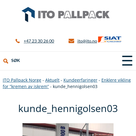
+47 23 30 26 00
ito@ito.no
☰
SØK
ITO Pallpack Norge
-
Aktuelt
-
Kundeerfaringer
-
Enklere vikling
for ”kremen av iskrem”
-
kunde_hennigolsen03
kunde_hennigolsen03