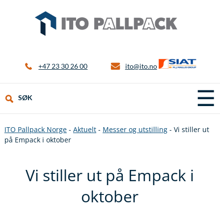
+47 23 30 26 00
ito@ito.no
☰
SØK
ITO Pallpack Norge
-
Aktuelt
-
Messer og utstilling
-
Vi stiller ut
på Empack i oktober
Vi stiller ut på Empack i
oktober