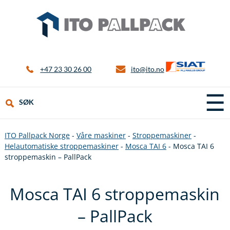
+47 23 30 26 00
ito@ito.no
☰
SØK
ITO Pallpack Norge
-
Våre maskiner
-
Stroppemaskiner
-
Helautomatiske stroppemaskiner
-
Mosca TAI 6
-
Mosca TAI 6
stroppemaskin – PallPack
Mosca TAI 6 stroppemaskin
– PallPack