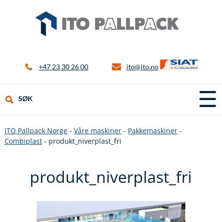
+47 23 30 26 00
ito@ito.no
☰
SØK
ITO Pallpack Norge
-
Våre maskiner
-
Pakkemaskiner
-
Combiplast
-
produkt_niverplast_fri
produkt_niverplast_fri