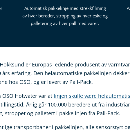
er
Automatisk pakkelinje med strekkfilming
P
av hver bereder, stropping av hver eske og
palletering av hver pall med varer.
 Hokksund er Europas ledende produsent av varmtva
års erfaring. Den helautomatiske pakkelinjen dekke
ne hos OSO, og er levert av Pall-Pack.
ra OSO Hotwater var at
linjen skulle være helautomati
illingstid. Årlig går 100.000 beredere ut fra industria
t, stroppet og palletert i pakkelinjen fra Pall-Pack.
mtlige transportbaner i pakkelinjen, alle sensorstyrt 