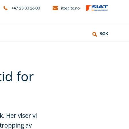
+47 23 30 26 00
ito@ito.no
SØK
id for
. Her viser vi
stropping av