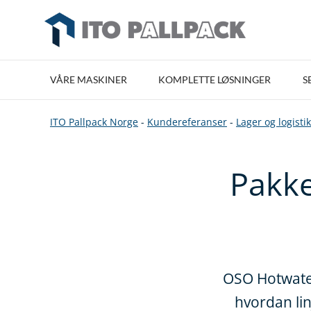
VÅRE MASKINER
KOMPLETTE LØSNINGER
S
ITO Pallpack Norge
-
Kundereferanser
-
Lager og logisti
Pakke
OSO Hotwater 
hvordan lin