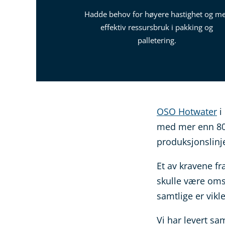
Hadde behov for høyere hastighet og m
effektiv ressursbruk i pakking og
palletering.
OSO Hotwater
i
med mer enn 80 
produksjonslinje
Et av kravene f
skulle være omst
samtlige er vikle
Vi har levert sa