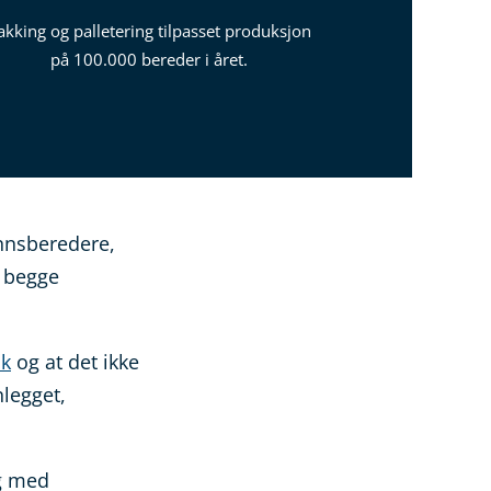
akking og palletering tilpasset produksjon
på 100.000 bereder i året.
nnsberedere,
r begge
sk
og at det ikke
nlegget,
og med