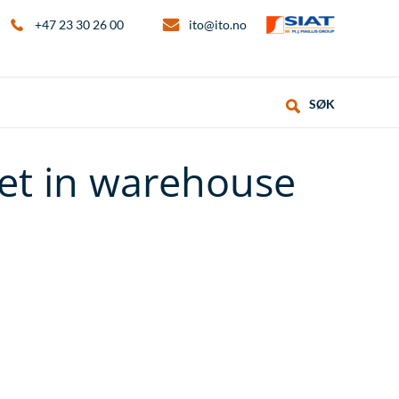
+47 23 30 26 00
ito@ito.no
SØK
let in warehouse