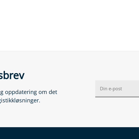
sbrev
lig oppdatering om det
gistikkløsninger.