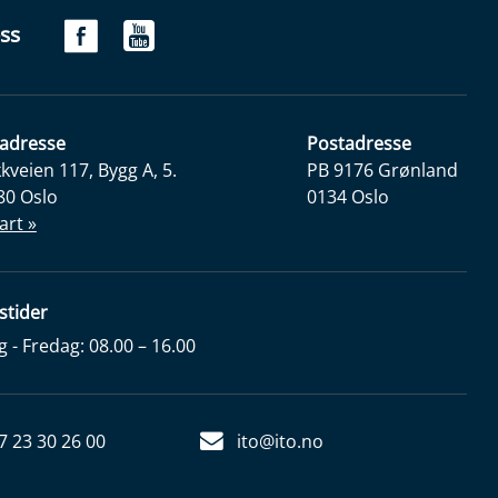
ss
adresse
Postadresse
veien 117, Bygg A, 5.
PB 9176 Grønland
80 Oslo
0134 Oslo
art »
stider
- Fredag: 08.00 – 16.00
7 23 30 26 00
ito@ito.no