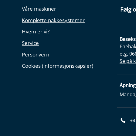
Våre maskiner
Følg o
Komplette pakkesystemer
Hvem er vi?
Besøks
Service
Enebakk
etg, 06
Personvern
Se på k
Cookies (informasjonskapsler)
Åpning
Mandag 
+4