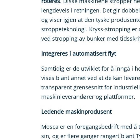
roteres
. Disse maskinene stropper ne
lengdeveis i retningen. Det gir dobbel
og viser igjen at den tyske produsent
stroppeteknologi. Kryss-stropping e
ved stropping av bunker med tidsskri
Integreres i automatisert flyt
Samtidig er de utviklet for å inngå i
vises blant annet ved at de kan leve
transparent grensesnitt for industrie
maskinleverandører og plattformer.
Ledende maskinprodusent
Mosca er en foregangsbedrift med å ta
sin, og er flere ganger rangert blan