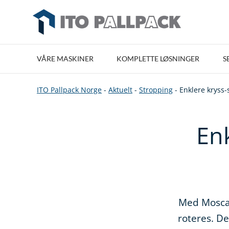
VÅRE MASKINER
KOMPLETTE LØSNINGER
S
ITO Pallpack Norge
-
Aktuelt
-
Stropping
-
Enklere kryss-
Enk
Med Moscas
roteres. D