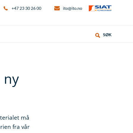
+47 23 30 26 00
ito@ito.no
SØK
i ny
terialet må
ien fra vår