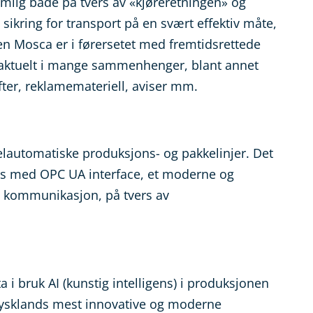
mlig både på tvers av «kjøreretningen» og
 sikring for transport på en svært effektiv måte,
en Mosca er i førersetet med fremtidsrettede
r aktuelt i mange sammenhenger, blant annet
fter, reklamemateriell, aviser mm.
 helautomatiske produksjons- og pakkelinjer. Det
res med OPC UA interface, et moderne og
ll kommunikasjon, på tvers av
 i bruk AI (kunstig intelligens) i produksjonen
t Tysklands mest innovative og moderne