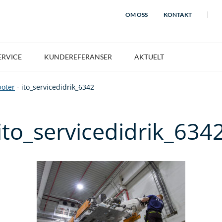
OM OSS
KONTAKT
ERVICE
KUNDEREFERANSER
AKTUELT
oter
-
ito_servicedidrik_6342
ito_servicedidrik_634