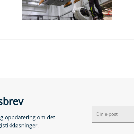
sbrev
lig oppdatering om det
gistikkløsninger.