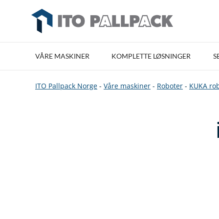
VÅRE MASKINER
KOMPLETTE LØSNINGER
S
ITO Pallpack Norge
-
Våre maskiner
-
Roboter
-
KUKA rob