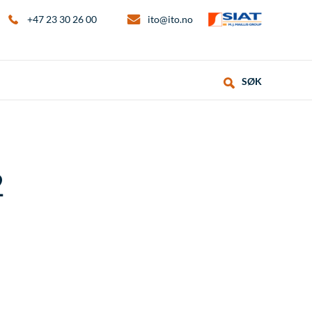
+47 23 30 26 00
ito@ito.no
SØK
2