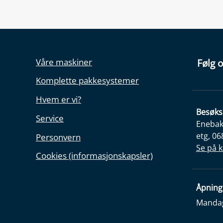
Våre maskiner
Følg o
Komplette pakkesystemer
Hvem er vi?
Besøks
Service
Enebakk
etg, 06
Personvern
Se på k
Cookies (informasjonskapsler)
Åpning
Mandag 